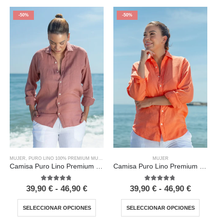
-50%
-50%
MUJER
MUJER
,
PURO LINO 100% PREMIUM MUJER
Camisa Puro Lino Premium Papaya Mujer
Camisa Puro Lino Premium Maquillaje Mujer
4.67
out of 5
4.67
out of 5
39,90
€
-
46,90
€
39,90
€
-
46,90
€
SELECCIONAR OPCIONES
SELECCIONAR OPCIONES