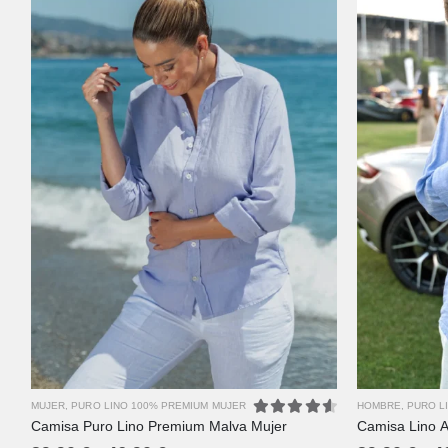
XS
S
M
L
XL
2XL
3XL
4XL
MUJER
,
PURO LINO 100% PREMIUM MUJER
HOMBRE
,
PURO L
Camisa Puro Lino Premium Malva Mujer
Camisa Lino A
4.67
out of 5