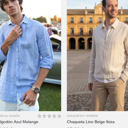
XS
S
M
L
XL
2XL
M
L
XL
3XL
4XL
2XL
3XL
INO ALGODÓN
CHAQUETAS HOMBRE
lgodón Azul Melange
Chaqueta Lino Beige Ibiza
0
out of 5