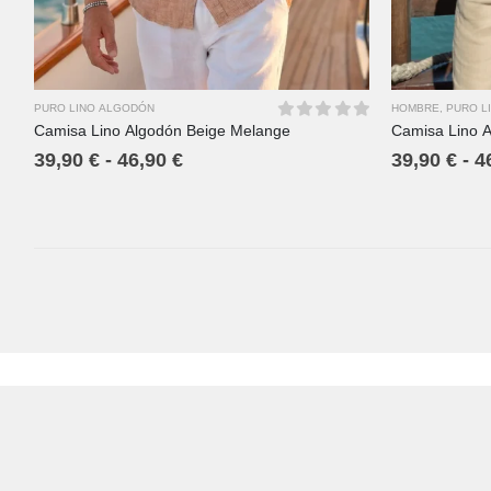
PURO LINO ALGODÓN
HOMBRE
,
PURO L
Camisa Lino Algodón Beige Melange
Camisa Lino A
0
out of 5
39,90
€
-
46,90
€
39,90
€
-
4