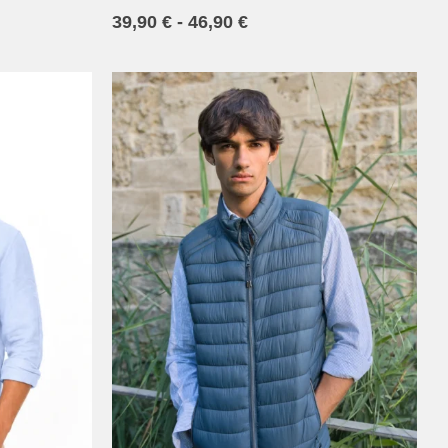
39,90
€
-
46,90
€
S
M
L
XL
2XL
3XL