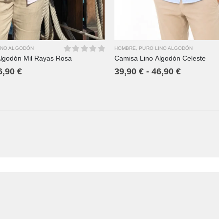
HOMBRE
,
PURO LINO ALGODÓN
INO ALGODÓN
Camisa Lino Algodón Celeste
lgodón Mil Rayas Rosa
0
out of 5
39,90
€
-
46,90
€
6,90
€