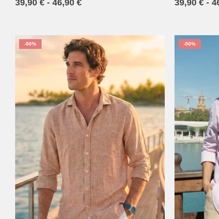
39,90
€
-
46,90
€
39,90
€
-
4
-50%
-50%
XS
S
M
L
XL
2XL
3XL
4XL