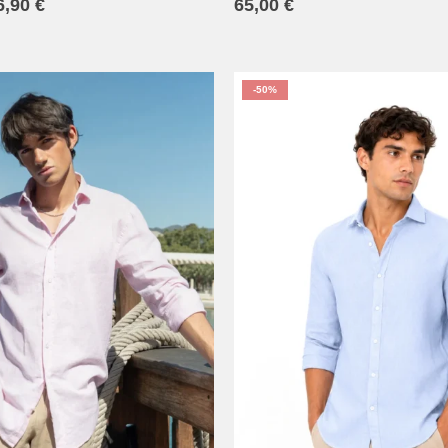
6,90
€
65,00
€
-50%
XS
S
M
XS
S
M
L
XL
2XL
L
XL
2XL
3XL
4XL
3XL
4XL