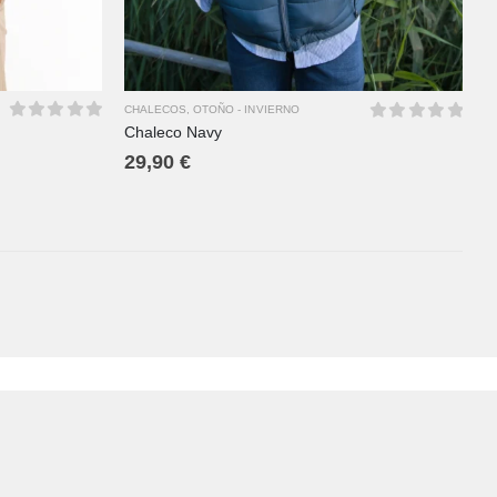
CHALECOS
,
OTOÑO - INVIERNO
Chaleco Navy
0
out of 5
0
out of 5
29,90
€