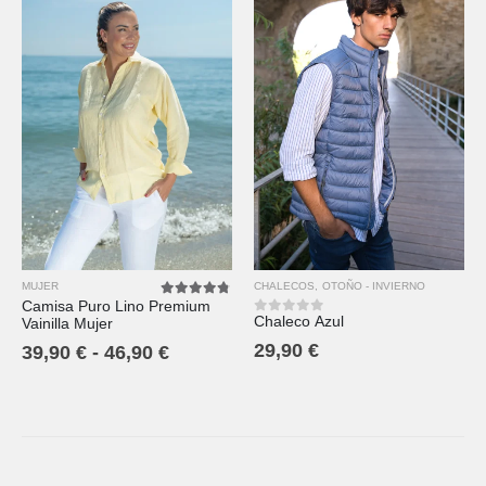
MUJER
CHALECOS
,
OTOÑO - INVIERNO
Camisa Puro Lino Premium
4.67
out of 5
Chaleco Azul
Vainilla Mujer
0
out of 5
29,90
€
39,90
€
-
46,90
€