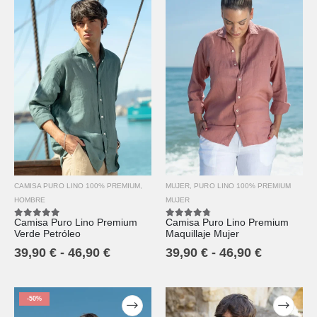
CAMISA PURO LINO 100% PREMIUM
,
MUJER
,
PURO LINO 100% PREMIUM
HOMBRE
MUJER
Camisa Puro Lino Premium
Camisa Puro Lino Premium
5.00
out of 5
4.67
out of 5
Verde Petróleo
Maquillaje Mujer
39,90
€
-
46,90
€
39,90
€
-
46,90
€
-50%