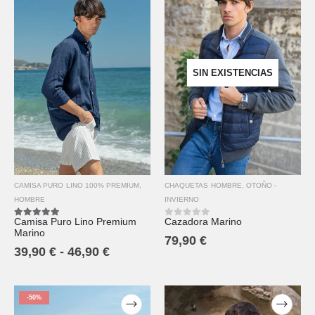
SIN EXISTENCIAS
CAMISA PURO LINO 100% PREMIUM
,
CHAQUETAS HOMBRE
,
OTOÑO -
HOMBRE
INVIERNO
Camisa Puro Lino Premium
Cazadora Marino
5.00
out of 5
0
out of 5
Marino
79,90
€
39,90
€
-
46,90
€
-50%