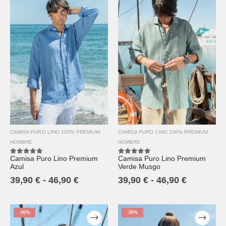
CAMISA PURO LINO 100% PREMIUM
,
CAMISA PURO LINO 100% PREMIUM
,
HOMBRE
HOMBRE
Camisa Puro Lino Premium
Camisa Puro Lino Premium
5.00
out of 5
5.00
out of 5
Azul
Verde Musgo
39,90
€
-
46,90
€
39,90
€
-
46,90
€
-50%
-50%