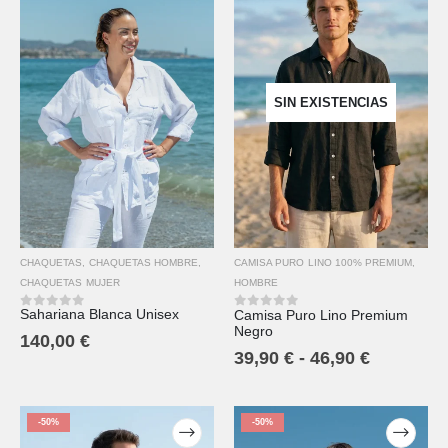
SIN EXISTENCIAS
CHAQUETAS
,
CHAQUETAS HOMBRE
,
CAMISA PURO LINO 100% PREMIUM
,
CHAQUETAS MUJER
HOMBRE
Sahariana Blanca Unisex
Camisa Puro Lino Premium
0
out of 5
0
out of 5
Negro
140,00
€
39,90
€
-
46,90
€
-50%
-50%