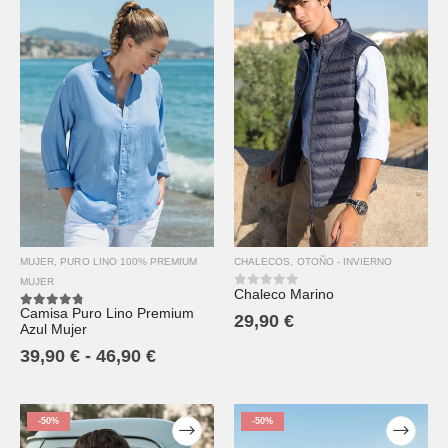
MUJER
,
PURO LINO 100% PREMIUM
CHALECOS
,
OTOÑO - INVIERNO
MUJER
Chaleco Marino
0
out of 5
Camisa Puro Lino Premium
4.67
out of 5
29,90
€
Azul Mujer
39,90
€
-
46,90
€
-50%
-50%