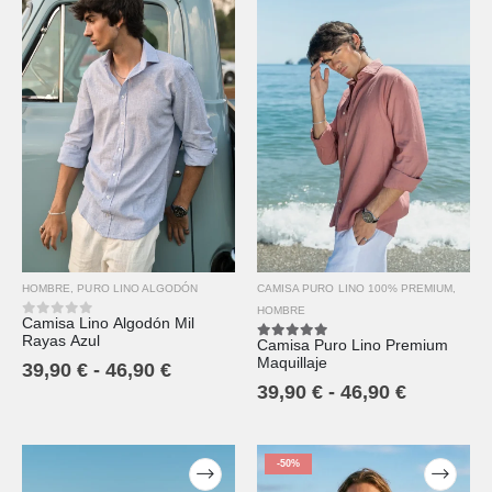
HOMBRE
,
PURO LINO ALGODÓN
CAMISA PURO LINO 100% PREMIUM
,
HOMBRE
Camisa Lino Algodón Mil
0
out of 5
Rayas Azul
Camisa Puro Lino Premium
5.00
out of 5
Maquillaje
39,90
€
-
46,90
€
39,90
€
-
46,90
€
-50%