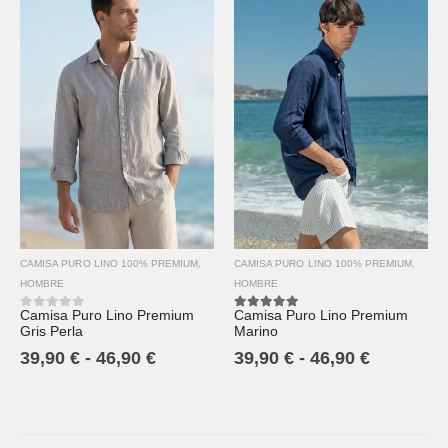
CAMISA PURO LINO 100% PREMIUM
,
CAMISA PURO LINO 100% PREMIUM
,
HOMBRE
HOMBRE
Camisa Puro Lino Premium
Camisa Puro Lino Premium
0
out of 5
5.00
out of 5
Gris Perla
Marino
39,90
€
-
46,90
€
39,90
€
-
46,90
€