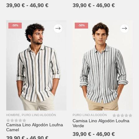
39,90
€
-
46,90
€
39,90
€
-
46,90
€
-50%
-50%
HOMBRE
,
PURO LINO ALGODÓN
PURO LINO ALGODÓN
Camisa Lino Algodón Loufna
0
out of 5
Camisa Lino Algodón Loufna
Verde
0
out of 5
Camel
39,90
€
-
46,90
€
39,90
€
-
46,90
€