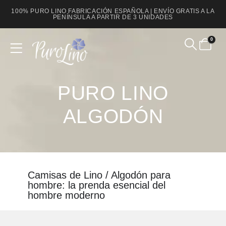
100% PURO LINO FABRICACIÓN ESPAÑOLA | ENVÍO GRATIS A LA
PENÍNSULA A PARTIR DE 3 UNIDADES
0
Product Archive
PURO LINO
ALGODÓN
Camisas de Lino / Algodón para
hombre: la prenda esencial del
hombre moderno