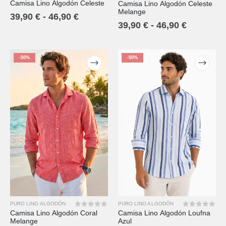
Camisa Lino Algodón Celeste
Camisa Lino Algodón Celeste
0
out of 5
0
out of 5
Melange
39,90
€
-
46,90
€
39,90
€
-
46,90
€
-50%
-50%
PURO LINO ALGODÓN
PURO LINO ALGODÓN
Camisa Lino Algodón Loufna
Camisa Lino Algodón Coral
0
out of 5
0
out of 5
Azul
Melange